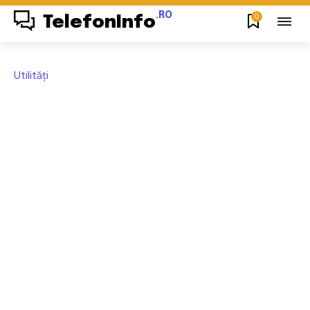
.RO
0
TelefonInfo
Utilități