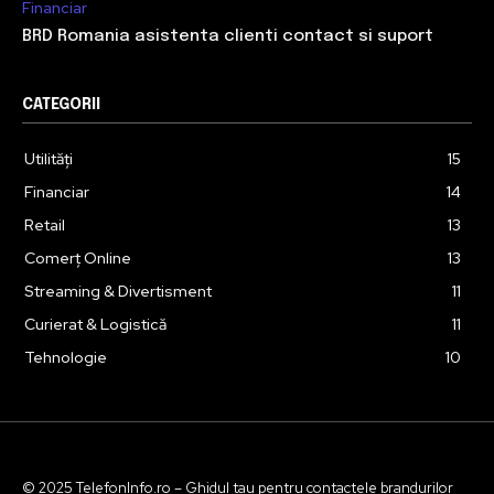
Financiar
BRD Romania asistenta clienti contact si suport
CATEGORII
Utilități
15
Financiar
14
Retail
13
Comerț Online
13
Streaming & Divertisment
11
Curierat & Logistică
11
Tehnologie
10
© 2025 TelefonInfo.ro – Ghidul tau pentru contactele brandurilor