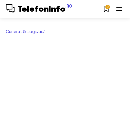
.RO
0
TelefonInfo
Curierat & Logistică